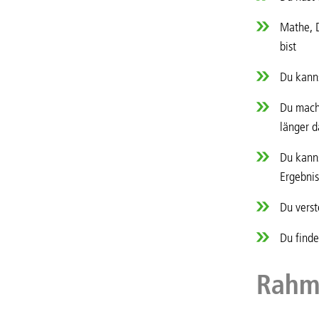
Mathe, D
bist
Du kanns
Du machs
länger d
Du kanns
Ergebnis
Du verst
Du find
Rahm