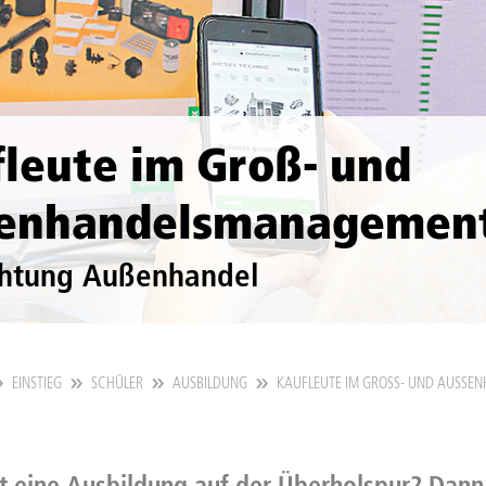
leute im Groß- und
enhandelsmanagement
chtung Außenhandel
EINSTIEG
SCHÜLER
AUSBILDUNG
KAUFLEUTE IM GROSS- UND AUSSEN
t eine Ausbildung auf der Überholspur? Dann 