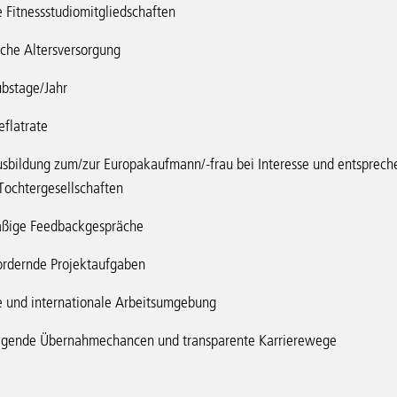
 Fitnessstudiomitgliedschaften
iche Altersversorgung
ubstage/Jahr
flatrate
sbildung zum/zur Europakaufmann/-frau bei Interesse und entsprechen
Tochtergesellschaften
ßige Feedbackgespräche
ordernde Projektaufgaben
 und internationale Arbeitsumgebung
agende Übernahmechancen und transparente Karrierewege