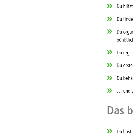
Du hilfs
Du finde
Du organ
pünktli
Du regis
Du erste
Du behäl
… und v
Das b
Du hast 