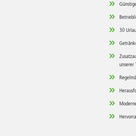
Günstige
Betriebl
30 Urla
Getränke
Zusatzau
unserer 
Regelmä
Herausf
Moderne
Hervorr