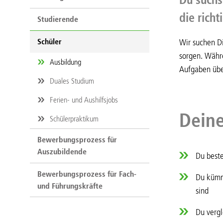
die richt
Studierende
Schüler
Wir suchen D
sorgen. Währ
Ausbildung
Aufgaben üb
Duales Studium
Ferien- und Aushilfsjobs
Dein
Schülerpraktikum
Bewerbungsprozess für
Auszubildende
Du beste
Bewerbungsprozess für Fach-
Du kümm
und Führungskräfte
sind
Du vergl