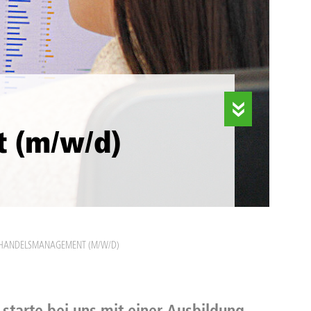
 (m/w/d)
HANDELSMANAGEMENT (M/W/D)
starte bei uns mit einer Ausbildung,